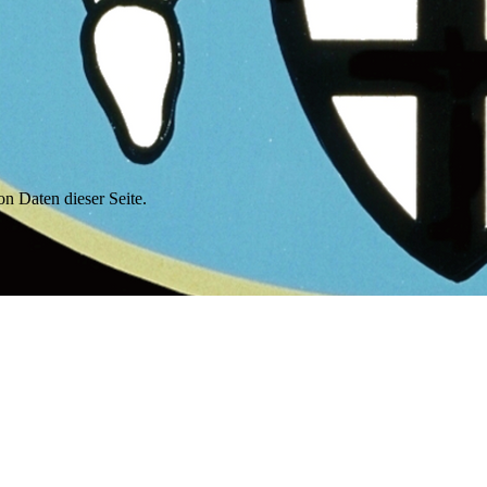
 Daten dieser Seite.