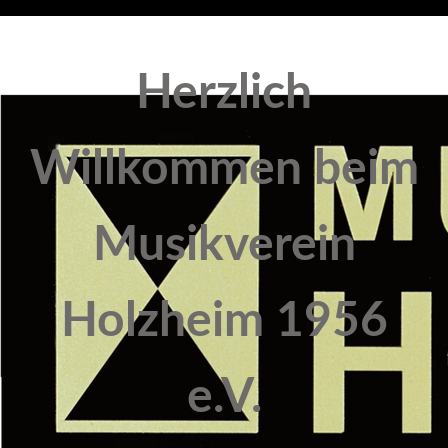
Herzlich
Willkommen beim
Musikverein
Holzheim 1956
e.V.