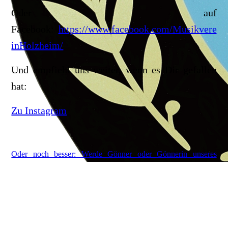
Oder auf
Facebook:
https://www.facebook.com/Musikvere
inHolzheim/
Und empfiehl uns weiter, wenn es Dir gefallen
hat:
Zu Instagram
Oder noch besser: Werde Gönner oder Gönnerin unseres
Vereins!