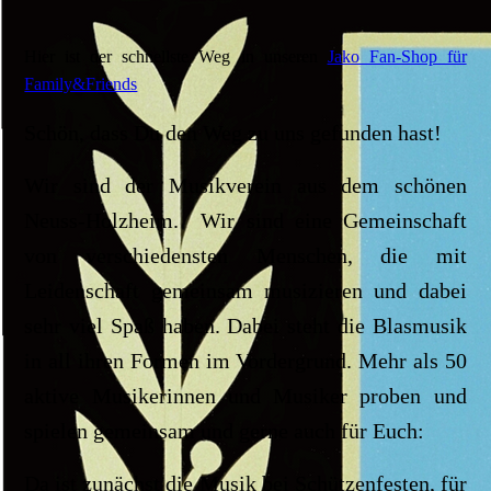
Hier ist der schnellste Weg in unseren
Jako Fan-Shop für
Family&Friends
Schön, dass Du den Weg zu uns gefunden hast!
Wir sind der Musikverein aus dem schönen
Neuss-Holzheim. Wir sind eine Gemeinschaft
von verschiedensten Menschen, die mit
Leidenschaft gemeinsam musizieren und dabei
sehr viel Spaß haben. Dabei steht die Blasmusik
in all ihren Formen im Vordergrund. Mehr als 50
aktive Musikerinnen und Musiker proben und
spielen gemeinsam und gerne auch für Euch:
Da ist zunächst die Musik bei Schützenfesten, für