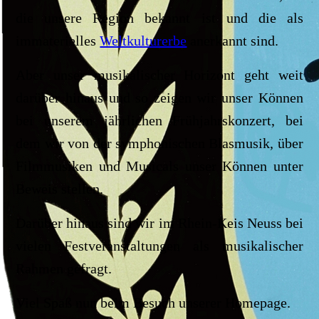
die unsere Region bekannt ist und die als
immaterielles
Weltkulturerbe
anerkannt sind.
Aber unser musikalischer Horizont geht weit
darüber hinaus und so zeigen wir unser Können
bei unserem jährlichen Frühjahrskonzert, bei
dem wir von der symphonischen Blasmusik, über
Filmmusiken und Musicals unser Können unter
Beweis stellen.
Darüber hinaus sind wir im Rhein-Keis Neuss bei
vielen Festveranstaltungen als musikalischer
Rahmen gefragt.
Viel Spaß nun beim Besuch unserer Homepage.